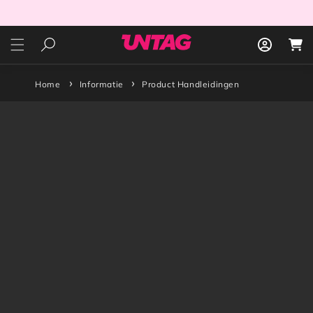
Meteen
naar de
content
Inloggen
Winkelwa
Home
Informatie
Product Handleidingen