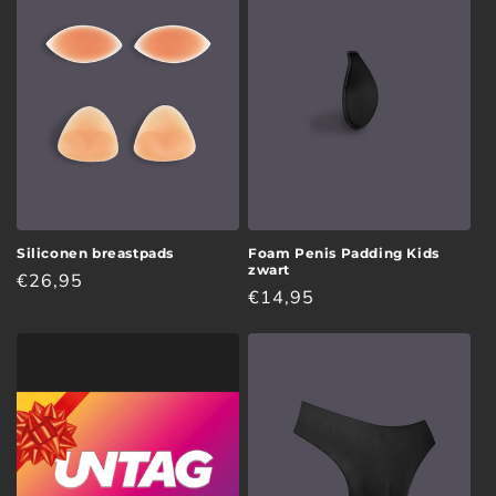
Siliconen breastpads
Foam Penis Padding Kids
zwart
Normale
€26,95
Normale
€14,95
prijs
prijs