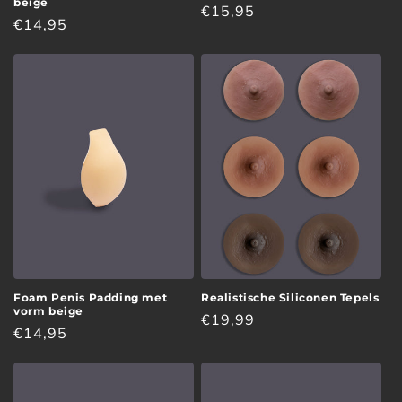
beige
Normale
€15,95
Normale
€14,95
prijs
prijs
Foam Penis Padding met
Realistische Siliconen Tepels
vorm beige
Normale
€19,99
Normale
€14,95
prijs
prijs