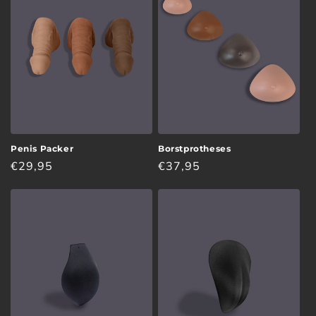
i
e
:
Penis Packer
Borstprotheses
Normale
€29,95
Normale
€37,95
prijs
prijs