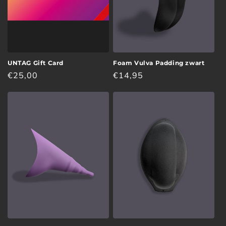
UNTAG Gift Card
Foam Vulva Padding zwart
Normale
€25,00
Normale
€14,95
prijs
prijs