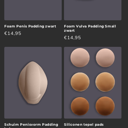
Foam Penis Padding zwart
Foam Vulva Padding Small
zwart
Normale
€14,95
Normale
€14,95
prijs
prijs
Schuim Penisvorm Padding
Siliconen tepel pads