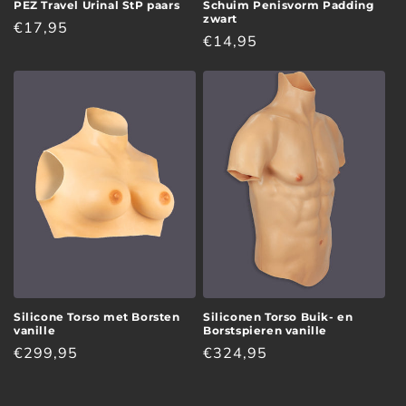
PEZ Travel Urinal StP paars
Schuim Penisvorm Padding
zwart
Normale
€17,95
Normale
€14,95
prijs
prijs
Silicone Torso met Borsten
Siliconen Torso Buik- en
vanille
Borstspieren vanille
Normale
€299,95
Normale
€324,95
prijs
prijs