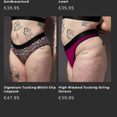
bordeauxrood
zwart
Normale
€39,95
Normale
€35,95
prijs
prijs
Signature Tucking Bikini Slip
High Waisted Tucking String
luipaard
felroze
Normale
€47,95
Normale
€39,95
prijs
prijs