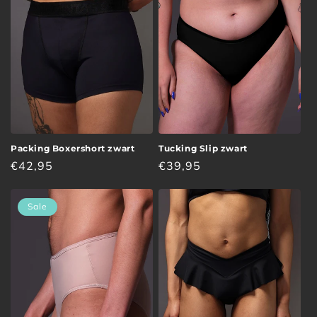
i
e
:
Packing Boxershort zwart
Tucking Slip zwart
Normale
€42,95
Normale
€39,95
prijs
prijs
Sale