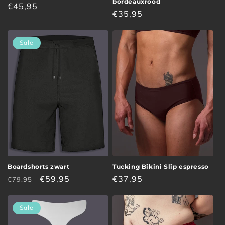
bordeauxrood
Normale
€45,95
Normale
€35,95
prijs
prijs
Sale
Boardshorts zwart
Tucking Bikini Slip espresso
Normale
Aanbiedingsprijs
€59,95
Normale
€37,95
€79,95
prijs
prijs
Sale