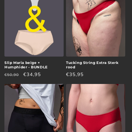
Slip Maria beige +
Tucking String Extra Sterk
Humphider - BUNDLE
rood
Normale
Aanbiedingsprijs
€34,95
Normale
€35,95
€50,90
prijs
prijs