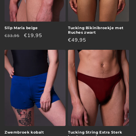
Slip Maria beige
Tucking Bikinibroekje met
Ruches zwart
Normale
Aanbiedingsprijs
€19,95
€33,95
Normale
€49,95
prijs
prijs
Zwembroek kobalt
Tucking String Extra Sterk